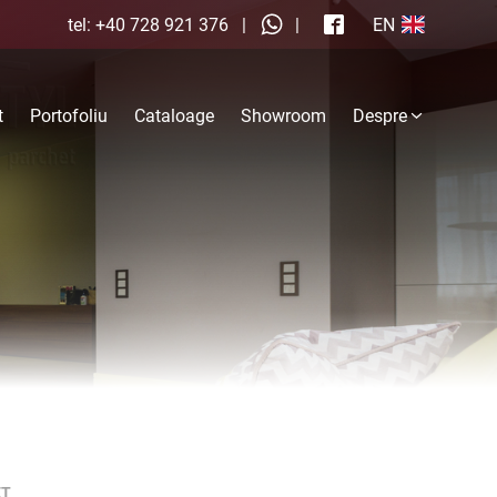
 to review and enter to go to the desired page. Touch device us
tel: +40 728 921 376
|
|
EN
t
Portofoliu
Cataloage
Showroom
Despre
ET