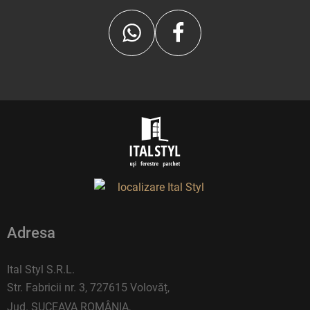
Adresa
Ital Styl S.R.L.
Str. Fabricii nr. 3, 727615 Volovăț,
Jud. SUCEAVA ROMÂNIA,