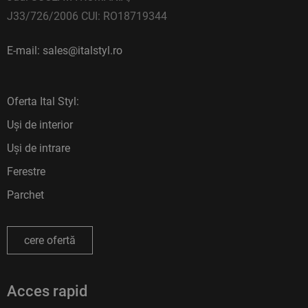
J33/726/2006 CUI: RO18719344
E-mail: sales@italstyl.ro
Oferta Ital Styl:
Uși de interior
Uși de intrare
Ferestre
Parchet
cere ofertă
Acces rapid