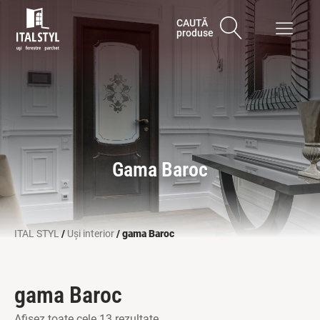
CAUTĂ
produse
Gama Baroc
ITAL STYL
/
Uși interior
/ gama Baroc
gama Baroc
Afișez toate cele 13 rezultate