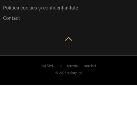
Politica cookies și confidențialitate
Contact
Ital Styl | uși - ferestre - parchet
©
2026
italstyl.ro