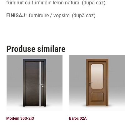
furniruit cu furnir din lemn natural (după caz).
FINISAJ
: furniruire / vopsire (după caz)
Produse similare
Modern 30S-2iO
Baroc 02A