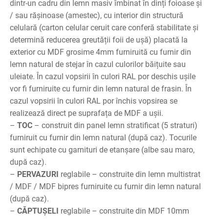
dintr-un cadru din lemn masiv îmbinat în dinți foioase și
/ sau rășinoase (amestec), cu interior din structură
celulară (carton celular ceruit care conferă stabilitate și
determină reducerea greutății foii de ușă) placată la
exterior cu MDF grosime 4mm furniruită cu furnir din
lemn natural de stejar în cazul culorilor băițuite sau
uleiate. În cazul vopsirii în culori RAL por deschis ușile
vor fi furniruite cu furnir din lemn natural de frasin. În
cazul vopsirii în culori RAL por închis vopsirea se
realizează direct pe suprafața de MDF a ușii.
–
TOC
– construit din panel lemn stratificat (5 straturi)
furniruit cu furnir din lemn natural (după caz). Tocurile
sunt echipate cu garnituri de etanșare (albe sau maro,
după caz).
–
PERVAZURI
reglabile – construite din lemn multistrat
/ MDF / MDF bipres furniruite cu furnir din lemn natural
(după caz).
–
CĂPTUȘELI
reglabile – construite din MDF 10mm