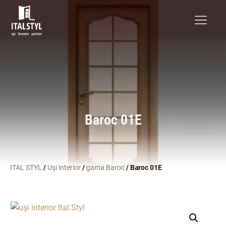
Baroc 01E
ITAL STYL
/
Uși interior
/
gama Baroc
/ Baroc 01E