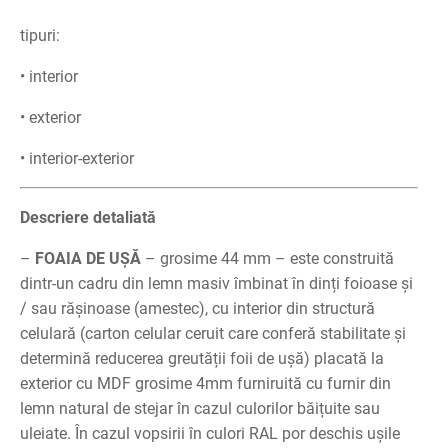
tipuri:
• interior
• exterior
• interior-exterior
Descriere detaliată
–
FOAIA DE UȘĂ
– grosime 44 mm – este construită
dintr-un cadru din lemn masiv îmbinat în dinți foioase și
/ sau rășinoase (amestec), cu interior din structură
celulară (carton celular ceruit care conferă stabilitate și
determină reducerea greutății foii de ușă) placată la
exterior cu MDF grosime 4mm furniruită cu furnir din
lemn natural de stejar în cazul culorilor băițuite sau
uleiate. În cazul vopsirii în culori RAL por deschis ușile