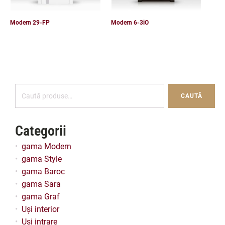
Modern 29-FP
Modern 6-3iO
When autocomplete results are available use up and down ar
Caută
CAUTĂ
după:
Categorii
gama Modern
gama Style
gama Baroc
gama Sara
gama Graf
Uși interior
Uși intrare