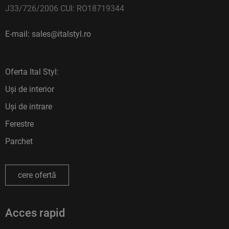
J33/726/2006 CUI: RO18719344
E-mail: sales@italstyl.ro
Oferta Ital Styl:
Uși de interior
Uși de intrare
Ferestre
Parchet
cere ofertă
Acces rapid