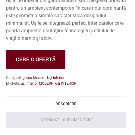
Uşile de interior din gama Modern sunt alegerea portivită
pentru un ambient contemporan, în care nota dominantă
este geometria simplă caracteristică designului
minimalist. Ușile se integrează perfect interioarelor care
poartă amprenta noutăţilor tehnologiei şi stilului de
viaţă dinamic și activ.
CERE O OFERTĂ
Categorii:
gama Modern
,
Uși interior
Etichete:
uși interior MODERN
,
uși INTERIOR
DESCRIERE
INFORMAȚII SUPLIMENTARE